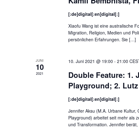
Kamil Bembnista, F
[:de]digital[:en]digital[:]
Xiaofu Wang ist eine australische Foto
Migration, Religion, Medien und Poli
persönlichen Erfahrungen. Sie […]
JUNI
10. Juni 2021 @ 19:00
-
21:00
CES
10
Double Feature: 1. J
2021
Playground; 2. Lutz 
[:de]digital[:en]digital[:]
Jennifer Aksu (M.A. Urbane Kultur,
Playground) arbeitet seit mehr als z
und Transformation. Jennifer berät, 