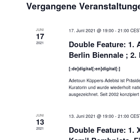
Vergangene Veranstaltung
JUNI
17. Juni 2021 @ 19:00
-
21:00
CES
17
Double Feature: 1.
2021
Berlin Biennale ; 2.
[:de]digital[:en]digital[:]
Adetoun Küppers-Adebisi ist Präsid
Kuratorin und wurde wiederholt natio
ausgezeichnet. Seit 2002 konzipiert 
JUNI
13. Juni 2021 @ 19:00
-
21:00
CES
13
Double Feature: 1. 
2021