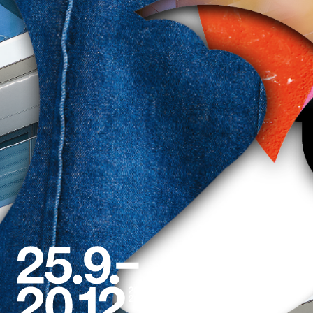
25.9.
—
20.12.