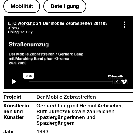
Mobil­ität
Beteili­gung
Pro­jekt
Der Mobile Zebrastreifen
Kün­st­lerin­
Ger­hard Lang mit Hel­mut Aebis­ch­er,
nen und
Ruth Jureczek sowie zahlre­ichen
Künstler
Spaziergän­gerin­nen und
Spaziergängern
Jahr
1993