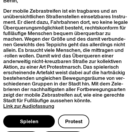
Berlin,
Der mobile Zebras­treifen ist ein trag­bares und an
unüber­sichtlichen Straßen­stellen ein­set­zbares Instru­
ment. Er dient dazu, Fahrbah­nen dort, wo keine legale
Über­querungsmöglichkeit beste­ht, recht­skon­form für
fußläu­fige Men­schen bequem über­quer­bar zu
machen. Wegen der Größe und des damit ver­bun­de­
nen Gewichts des Tep­pichs geht das allerd­ings nicht
allein. Es braucht viele Men­schen, die mit­tra­gen und
‑rollen wollen. Damit wird das Über­queren ein­er
ander­weit­ig nicht-kreuzbaren Straße zur kollek­tiv­en
Aktion, zu ein­er Art Protest­marsch. Das spielerisch
erscheinende Arte­fakt weist dabei auf die hart­näck­ig
beste­hen­den ungle­ichen Bewe­gungsräume von ver­
schiede­nen Grup­pen in der Stadt hin. Mit dem Zele­
bri­eren der nach­haltig­sten aller Fort­be­we­gungsarten
zeigt der mobile Zebras­treifen auf, wie eine gerechte
Stadt für Fußläu­fige ausse­hen könnte.
Link zur
Audio­fas­sung
Spie­len
Protest