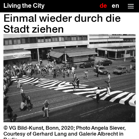
Deutsch
Englis
Living the City
(US)
Einmal wieder durch die
Skip
To
to
the
Stadt ziehen
the
top
content
↑
© VG Bild-Kun­st, Bonn, 2020; Pho­to Angela Siev­er,
Cour­tesy of Ger­hard Lang and Galerie Albrecht in