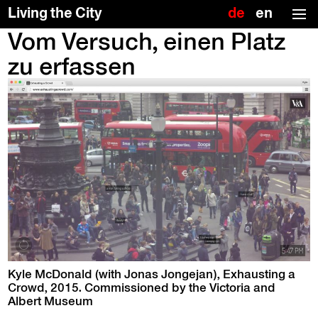
Deutsch
Englis
Living the City
(US)
Vom Versuch, einen Platz
Skip
To
to
the
zu erfassen
the
top
content
↑
Kyle McDon­ald (with Jonas Jonge­jan), Exhaust­ing a
Crowd, 2015. Com­mis­sioned by the Vic­to­ria and
Albert Museum