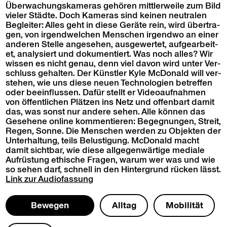
Überwachungskam­eras gehören mit­tler­weile zum Bild
viel­er Städte. Doch Kam­eras sind keinen neu­tralen
Begleit­er: Alles geht in diese Geräte rein, wird über­tra­
gen, von irgendwelchen Men­schen irgend­wo an ein­er
anderen Stelle ange­se­hen, aus­gew­ertet, aufgear­beit­
et, analysiert und doku­men­tiert. Was noch alles? Wir
wis­sen es nicht genau, denn viel davon wird unter Ver­
schluss gehal­ten. Der Kün­stler Kyle McDon­ald will ver­
ste­hen, wie uns diese neuen Tech­nolo­gien betr­e­f­fen
oder bee­in­flussen. Dafür stellt er Videoauf­nah­men
von öffentlichen Plätzen ins Netz und offen­bart damit
das, was son­st nur andere sehen. Alle kön­nen das
Gese­hene online kom­men­tieren: Begeg­nun­gen, Stre­it,
Regen, Sonne. Die Men­schen wer­den zu Objek­ten der
Unter­hal­tung, teils Belus­ti­gung. McDon­ald macht
damit sicht­bar, wie diese all­ge­gen­wär­tige medi­ale
Aufrüs­tung ethis­che Fra­gen, warum wer was und wie
so sehen darf, schnell in den Hin­ter­grund rück­en lässt.
Link zur
Audio­fas­sung
Bewe­gen
All­t­ag
Mobil­ität