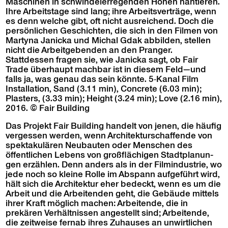
Maschi­nen in schwindel­er­re­gen­den Höhen hantieren.
Ihre Arbeit­stage sind lang; ihre Arbeitsverträge, wenn
es denn welche gibt, oft nicht aus­re­ichend. Doch die
per­sön­lichen Geschicht­en, die sich in den Fil­men von
Mar­ty­na Jan­ic­ka und Michal Gdak abbilden, stellen
nicht die Arbeit­geben­den an den Pranger.
Stattdessen fra­gen sie, wie Jan­ic­ka sagt, ob Fair
Trade über­haupt mach­bar ist in diesem Feld—und
falls ja, was genau das sein kön­nte. 5‑Kanal Film
Instal­la­tion, Sand (3.11 min), Con­crete (6.03 min);
Plas­ters, (3.33 min); Height (3.24 min); Love (2.16 min),
2016. © Fair Building
Das Pro­jekt Fair Build­ing han­delt von jenen, die häu­fig
vergessen wer­den, wenn Architek­turschaf­fende von
spek­takulären Neubaut­en oder Men­schen des
öffentlichen Lebens von großflächi­gen Stadt­pla­nun­
gen erzählen. Denn anders als in der Fil­min­dus­trie, wo
jede noch so kleine Rolle im Abspann aufge­führt wird,
hält sich die Architek­tur eher bedeckt, wenn es um die
Arbeit und die Arbei­t­en­den geht, die Gebäude mit­tels
ihrer Kraft möglich machen: Arbei­t­ende, die in
prekären Ver­hält­nis­sen angestellt sind; Arbei­t­ende,
die zeitweise fernab ihres Zuhaus­es an unwirtlichen