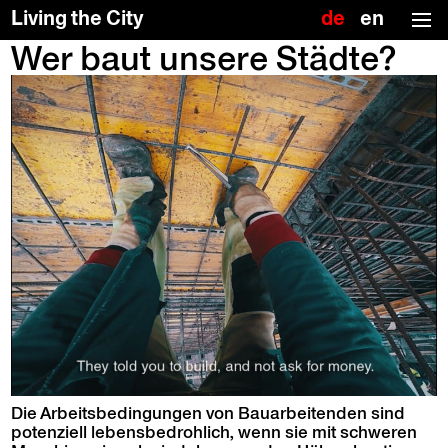
Deutsch
Englis
Living the City
(US)
Wer baut unsere Städte?
Skip
To
to
the
the
top
content
↑
Die Arbeits­be­din­gun­gen von Bauar­bei­t­en­den sind
poten­ziell lebens­bedrohlich, wenn sie mit schw­eren