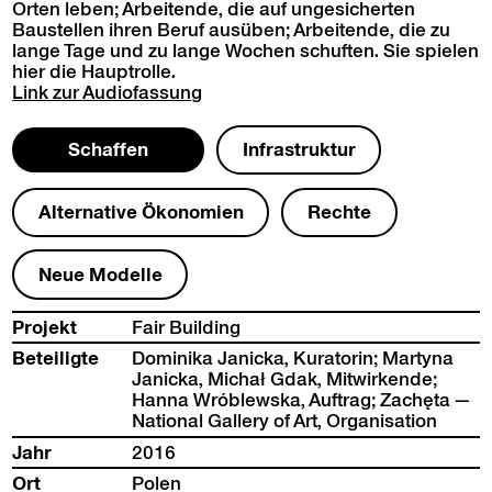
Orten leben; Arbei­t­ende, die auf ungesicherten
Baustellen ihren Beruf ausüben; Arbei­t­ende, die zu
lange Tage und zu lange Wochen schuften. Sie spie­len
hier die Hauptrolle.
Link zur
Audio­fas­sung
Schaf­fen
Infra­struk­tur
Alter­na­tive Ökonomien
Rechte
Neue Mod­elle
Pro­jekt
Fair Build­ing
Beteiligte
Domini­ka Jan­ic­ka, Kura­torin; Mar­ty­na
Jan­ic­ka, Michał Gdak, Mitwirk­ende;
Han­na Wróblews­ka, Auf­trag; Zachę­ta —
Nation­al Gallery of Art, Organisation
Jahr
2016
Ort
Polen