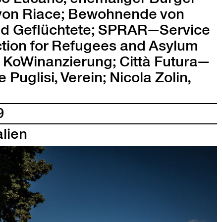
 von Riace; Bewohnende von
nd Geflüchtete; SPRAR—Service
c­tion for Refugees and Asy­lum
, KoW­inanzierung; Cit­tà Futura—
Puglisi, Vere­in; Nico­la Zolin,
9
l­ien