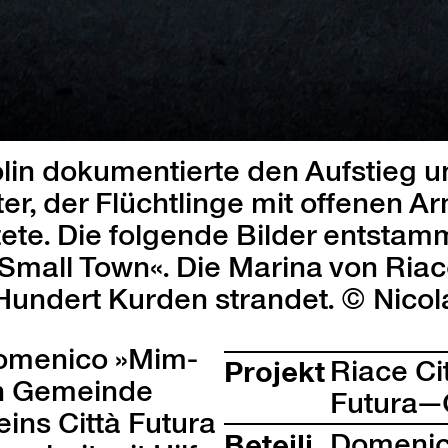
lin doku­men­tierte den Auf­stieg 
­ter, der Flüchtlinge mit offe­nen
tete. Die fol­gende Bilder entstam
Small Town«. Die Mari­na von Riace
­dert Kur­den stran­det. © Nico­l
Domeni­co »Mim­
Pro­jekt
Riace Cit­
hen Gemeinde
Futura—
­ins Cit­tà Futura
Beteili
Domeni­c