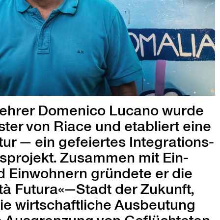
 Lehrer Domeni­co Lucano wurde
­ter von Riace und etabliert eine
tur — ein gefeiertes Inte­gra­tions-
­spro­jekt. Zusam­men mit Ein­
 Ein­wohn­ern grün­dete er die
t­tà Futura«—Stadt der Zukun­ft,
e wirtschaftliche Aus­beu­tung