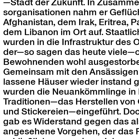
—Stadt der Zukun­ft. In Zusam­me­na
sor­gan­i­sa­tio­nen nahm er Geflü
Afghanistan, dem Irak, Eritrea, P
dem Libanon im Ort auf. Staatlich
wur­den in die Infra­struk­tur des O
der—so sagen das heute viele—
Bewohnen­den wohl aus­gestor­b
Gemein­sam mit den Ansäs­si­gen
lassene Häuser wieder instand ge
wur­den die Neuankömm­linge in 
Traditionen—das Her­stellen von
und Stickereien—eingeführt. Do
gab es Wider­stand gegen das als
ange­se­hene Vorge­hen, der das P