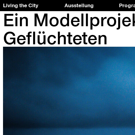
Living the City
Ausstellung
Prog
Ein Modellprojek
Skip
To
to
the
the
top
Geflüchteten
content
↑