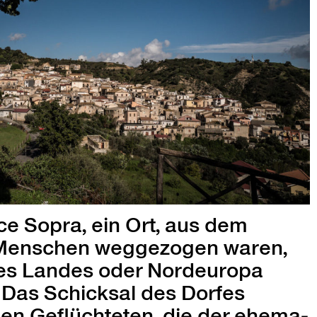
ace Sopra, ein Ort, aus dem
 Men­schen wegge­zo­gen waren,
es Lan­des oder Nordeu­ropa
. Das Schick­sal des Dor­fes
den Geflüchteten, die der ehe­ma­