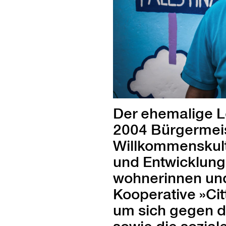
Der ehe­ma­lige
2004 Bürg­er­meis
Willkom­men­skul­
und Entwick­lung
wohner­in­nen und
Koop­er­a­tive »Ci
um sich gegen di