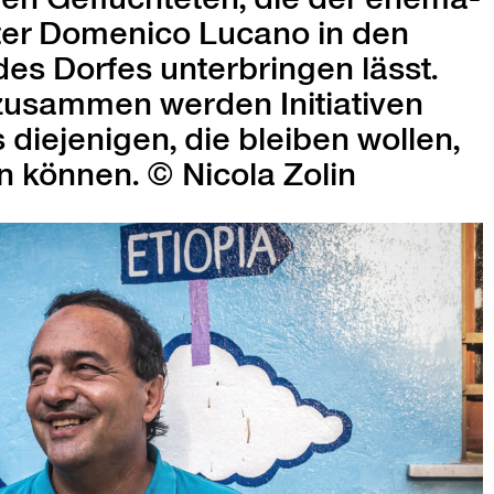
s­ter Domeni­co Lucano in den
s Dor­fes unter­brin­gen lässt.
usam­men wer­den Ini­tia­tiv­en
s diejeni­gen, die bleiben wollen,
n kön­nen. © Nico­la Zolin