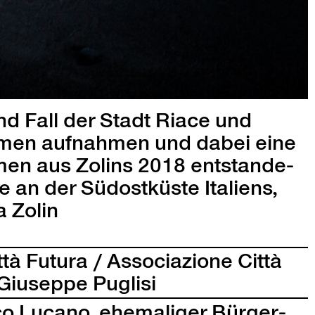
und Fall der Stadt Riace und
 Armen auf­nah­men und dabei eine
­men aus Zolins 2018 ent­stande­
 an der Südostküste Ital­iens,
a Zolin
tà Futu­ra / Asso­ci­azione Cit­tà
Giuseppe Puglisi
o Lucano, ehe­ma­liger Bürg­er­