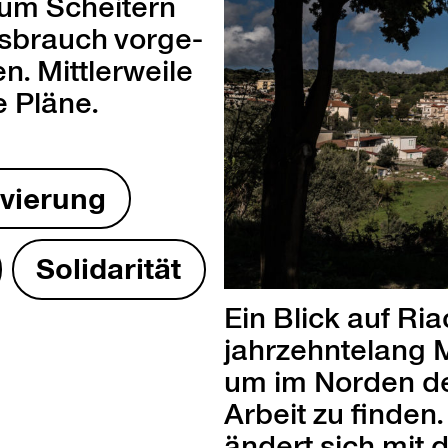
zum Scheit­ern
­brauch vorge­
. Mit­tler­weile
e Pläne.
ivierung
Sol­i­dar­ität
Ein Blick auf Ri
jahrzehn­te­lang
um im Nor­den d
Arbeit zu find­en
ändert sich mit 