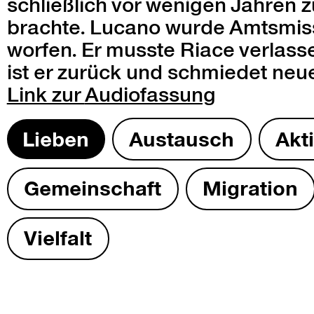
schließlich vor weni­gen Jahren 
brachte. Lucano wurde Amtsmiss
wor­fen. Er musste Riace ver­lassen
ist er zurück und schmiedet neu
Link zur
Audio­fas­sung
Lieben
Aus­tausch
Akt
Gemein­schaft
Migra­tion
Vielfalt