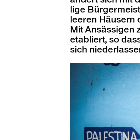
lige Bürg­er­mei
leeren Häusern de
Mit Ansäs­si­gen z
etabliert, so das
sich nieder­lasse