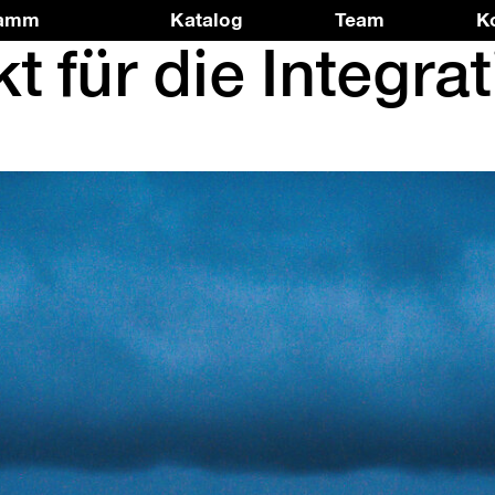
ramm
Katalog
Team
K
t für die Integra