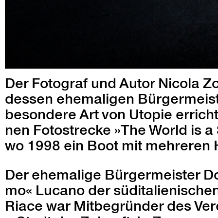
Der Fotograf und Autor Nico­la Zo
dessen ehe­ma­li­gen Bürg­er­meis
beson­dere Art von Utopie errich
nen Foto­strecke »The World is a 
wo 1998 ein Boot mit mehreren Hun
Der ehe­ma­lige Bürg­er­meis­ter 
mo« Lucano der südi­tal­ienis­c
Riace war Mit­be­grün­der des Vere