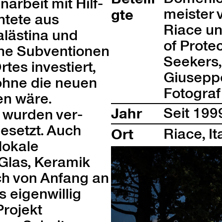
r­beit mit Hil­f­
meis­ter
gte
chtete aus
Riace u
alästi­na und
of Pro­te
e Sub­ven­tio­nen
Seek­ers
rtes investiert,
Giuseppe 
ohne die neuen
Fotograf
en wäre.
Jahr
Seit 199
 wur­den ver­
set­zt. Auch
Ort
Riace, Ita
lokale
 Glas, Keramik
ch von Anfang an
 eigen­willig
ro­jekt