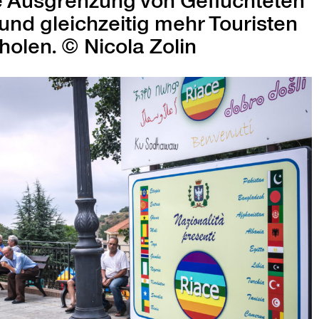
e Aus­gren­zung von Geflüchteten
 und gle­ichzeit­ig mehr Touris­ten
holen. © Nico­la Zolin