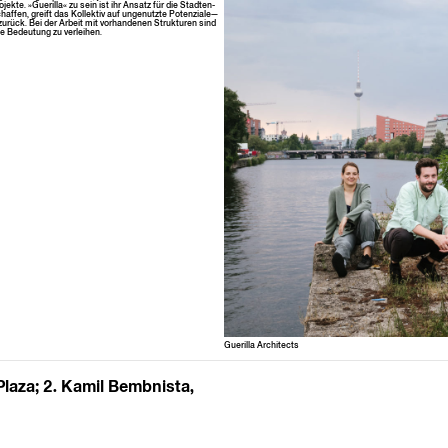
jek­te. »Gueril­la« zu sein ist ihr Ansatz für die Stad­ten­
f­fen, greift das Kollek­tiv auf ungenutzte Potenziale—
rück. Bei der Arbeit mit vorhan­de­nen Struk­turen sind
eue Bedeu­tung zu verleihen.
Gueril­la Architects
Plaza; 2. Kamil Bembnista,