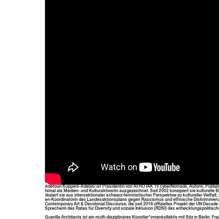
Adetoun Küp­pers-Ade­bisi ist Präsi­dentin von AFROTAK TV cyber­Nomads, Autorin, Pub­lizisti
tion­al als Medi­en- und Kul­tur­ak­tivistin aus­geze­ich­net. Seit 2002 konzip­iert sie kul­turell
doziert sie aus inter­sek­tionaler schwarz-fem­i­nis­tis­ch­er Per­spek­tive zu kul­tureller Vielfal
en-Koor­di­na­torin des Lan­desak­tion­s­plans gegen Ras­sis­mus und eth­nis­che Diskri­m­inier
Con­tem­po­rary Art & Decolo­nial Dis­course, die seit 2016 offizielles Pro­jekt der UN Decade 
Sprecherin des Rates für Diver­si­ty und soziale Inklu­sion (RDSI) des entwick­lungspoli­tis­ch
Gueril­la Archi­tects ist ein mul­ti-diszi­plinäres Künstler*innenkollektiv mit Sitz in Berlin. Frages