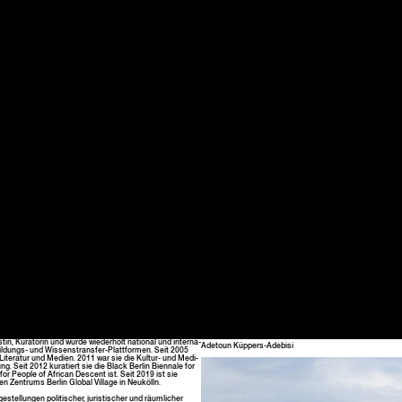
n, Kura­torin und wurde wieder­holt nation­al und inter­na­
Adetoun Küp­pers-Ade­bisi
e Bil­dungs- und Wis­senstrans­fer-Plat­tfor­men. Seit 2005
t, Lit­er­atur und Medi­en. 2011 war sie die Kul­tur- und Medi­
ung. Seit 2012 kuratiert sie die Black Berlin Bien­nale for
for Peo­ple of African Descent ist. Seit 2019 ist sie
en Zen­trums Berlin Glob­al Vil­lage in Neukölln.
tel­lun­gen poli­tis­ch­er, juris­tis­ch­er und räum­lich­er