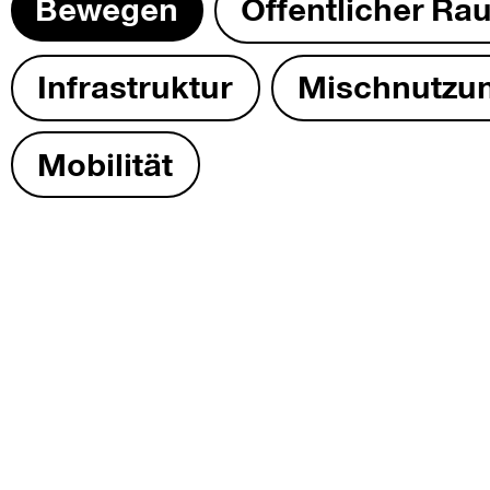
Bewe­gen
Öffentlich­er Ra
Infra­struk­tur
Mis­chnutzu
Mobil­ität