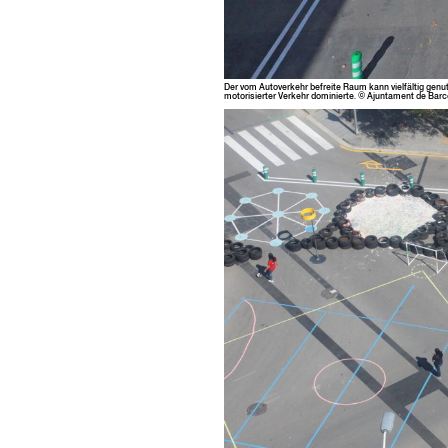
Der vom Autoverkehr befre­ite Raum kann vielfältig genutz
motorisiert­er Verkehr dominierte. © Ajun­ta­ment de Bar