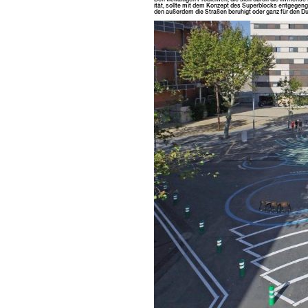
ität, sollte mit dem Konzept des Superblocks ent­ge­genge
den außer­dem die Straßen beruhigt oder ganz für den Du