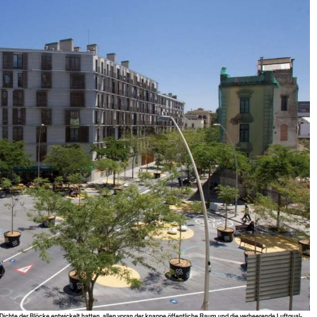
 Dichte der Blöcke entwick­elt hat­ten, allen voran der knappe öffentliche Raum und die ver­heerende Luftqual­