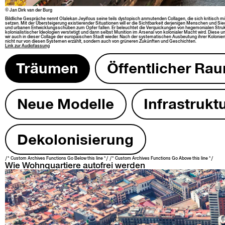
© Jan Dirk van der Burg
Bildliche Gespräche nen­nt Olalekan Jey­i­fous seine teils dystopisch anmu­ten­den Col­la­gen, die sich kri­tisch m
set­zen. Mit der Über­steigerung existieren­der Sit­u­a­tio­nen will er die Sicht­barkeit der­jeni­gen Men­schen und Si
und urba­nen Entwick­lungss­chüben zum Opfer fall­en. Er beleuchtet die Verquick­un­gen von hege­mo­ni­alen Struk­t
kolo­nial­is­tis­ch­er Ide­olo­gien ver­stetigt und dann selb­st Muni­tion im Arse­nal von kolo­nialer Macht wird. Diese
wir auch in dieser Col­lage der europäis­chen Stadt wieder. Nach der sys­tem­a­tis­chen Aus­beu­tung ihrer Kolonien 
nicht nur von diesen Sys­te­men erzählt, son­dern auch von grüneren Zukün­ften und Geschichten.
Link zur
Audio­fas­sung
Träu­men
Öffentlich­er Ra
Neue Mod­elle
Infra­struk­t
Dekolonisierung
/* Custom Archives Functions Go Below this line */ /* Custom Archives Functions Go Above this line */
Wie Wohnquartiere autofrei werden