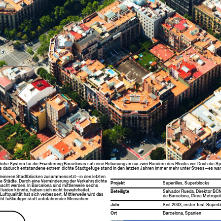
liche Sys­tem für die Erweiterung Barcelonas sah eine Bebau­ung an nur zwei Rän­dern des Blocks vor. Doch die Speku­l
. Das dadurch ent­standene extrem dichte Stadt­ge­füge stand in den let­zten Jahren immer mehr unter Stress—es wa
leineren Stadt­blöck­en zusammensetzt—in den let­zten
te Städte. Durch eine Ver­min­derung der Verkehrs­dichte
Pro­jekt
Super­illes, Superblocks
cht wer­den. In Barcelona sind mit­tler­weile sechs
 lei­den kön­nte, haben sich nicht bewahrheit­et.
Beteiligte
Sal­vador Rue­da, Direk­tor BC
tqual­ität hat sich verbessert. Mit­tler­weile wird das
de Barcelona, l’Area Met­ro­po
ht fußläu­figer statt aut­o­fahren­der Menschen.
Jahr
Seit 2003, erster Test-Superbl
Ort
Barcelona, Spanien