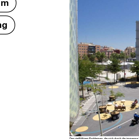
um
ng
Den vielfälti­gen Prob­le­men, die sich durch die immense