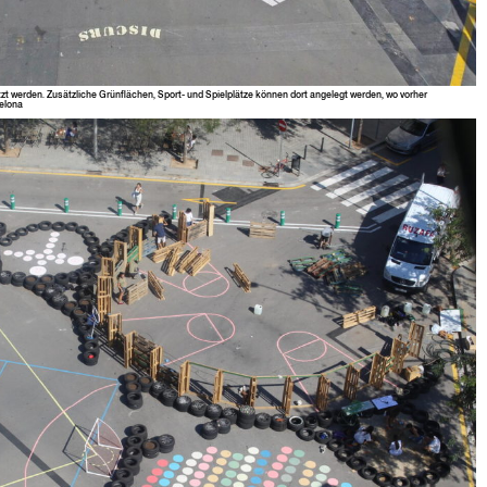
t wer­den. Zusät­zliche Grün­flächen, Sport- und Spielplätze kön­nen dort angelegt wer­den, wo vorher
celona