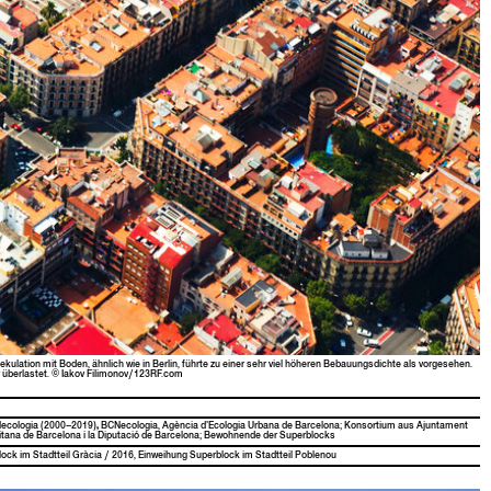
a­tion mit Boden, ähn­lich wie in Berlin, führte zu ein­er sehr viel höheren Bebau­ungs­dichte als vorge­se­hen.
r über­lastet. © Iakov Filimonov/123RF.com
Ne­colo­gia (2000–2019)
,
BCNe­colo­gia, Agència d’Ecologia Urbana de Barcelona; Kon­sor­tium aus Ajun­ta­ment
l­i­tana de Barcelona i la Diputa­ció de Barcelona; Bewohnende der Superblocks
ock im Stadt­teil Grà­cia / 2016, Ein­wei­hung Superblock im Stadt­teil Poblenou