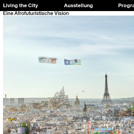
Living the City
Ausstellung
Prog
Eine Afrofuturistische Vision
Skip
To
to
the
the
top
content
↑