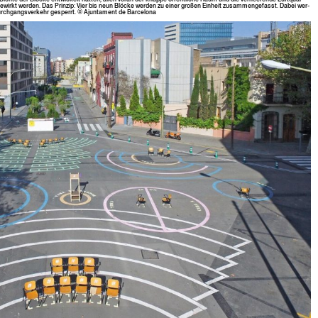
wirkt wer­den. Das Prinzip: Vier bis neun Blöcke wer­den zu ein­er großen Ein­heit zusam­menge­fasst. Dabei wer­
rch­gangsverkehr ges­per­rt. © Ajun­ta­ment de Barcelona