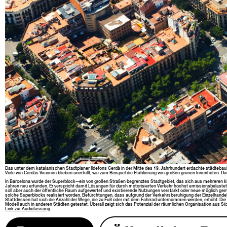
Das unter dem kata­lanis­chen Stadt­plan­er Ilde­fons Cerdà in der Mitte des 19. Jahrhun­dert erdachte städte­bau
Viele von Cerdàs Visio­nen blieben uner­füllt, wie zum Beispiel die Etablierung von großen grü­nen Innen­höfen
In Barcelona wurde der Superblock—ein von großen Straßen begren­ztes Stadt­ge­bi­et, das sich aus mehreren k
Jahren neu erfun­den. Er ver­spricht damit Lösun­gen für durch motorisierten Verkehr höchst emis­sions­be­laste
soll aber auch der öffentliche Raum aufgew­ertet und existierende Nutzun­gen ver­stärkt oder neue möglich gema
solche Superblocks real­isiert wor­den. Befürch­tun­gen, dass auf­grund der Verkehrs­beruhi­gung der Einzel­han­del
Stattdessen hat sich die Anzahl der Wege, die zu Fuß oder mit dem Fahrrad unter­nom­men wer­den, erhöht. Die Luf
Mod­ell auch in anderen Städten getestet. Über­all zeigt sich das Poten­zial der räum­lichen Organ­i­sa­tion aus Sic
Link zur
Audio­fas­sung