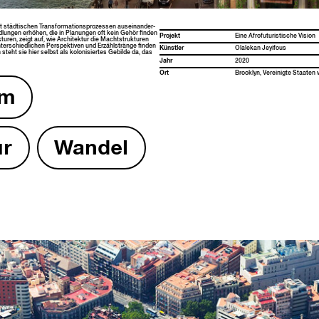
it städtis­chen Trans­for­ma­tion­sprozessen auseinan­der­
ed­lun­gen erhöhen, die in Pla­nun­gen oft kein Gehör find­en
Pro­jekt
Eine Afro­fu­tur­is­tis­che Vision
uren, zeigt auf, wie Architek­tur die Macht­struk­turen
 unter­schiedlichen Per­spek­tiv­en und Erzählstränge find­en
Kün­stler
Olalekan Jey­i­fous
ste­ht sie hier selb­st als kolonisiertes Gebilde da, das
Jahr
2020
Ort
Brook­lyn, Vere­inigte Staat­e
um
ur
Wan­del