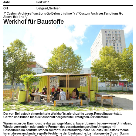
Jahr
Seit 2011
Ort
Bel­grad, Serbien
/* Custom Archives Functions Go Below this line */ /* Custom Archives Functions Go
Above this line */
Werkhof für Baustoffe
Der von Bel­la­s­tock ein­gerichtete Werk­hof ist gle­ichzeit­ig Lager, Recy­cling­w­erk­statt,
Garten und Bühne für aus Bauschutt hergestellte Pro­to­typen. © Bellastock
Warum ist in der Bauin­dus­trie das gängige Mantra: bauen, bauen, bauen—wenn Umnutzen,
Wiederver­wen­den oder andere For­men des ver­ant­wor­tungsvollen Umgangs mit
Ressourcen im Zen­trum ste­hen soll­ten? Das inter­diszi­plinäre Kollek­tiv Bel­la­s­tock the­ma­
tisiert dieses und andere große Prob­leme der Baubranche. La Fab­rique du Clos in Stains,