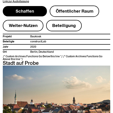
Link zur
Audio­fas­sung
Schaf­fen
Öffentlich­er Raum
Weit­er-Nutzen
Beteili­gung
Pro­jekt
Baukiosk
Beteiligte
con­struct­Lab
Jahr
2020
Ort
Berlin, Deutsch­land
/* Custom Archives Functions Go Below this line */ /* Custom Archives Functions Go
Above this line */
Stadt auf Probe