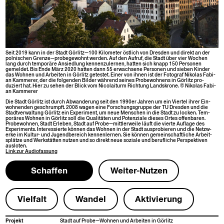
Seit 2019 kann in der Stadt Görlitz—100 Kilo­me­ter östlich von Dres­den und direkt an der
pol­nis­chen Grenze—probegewohnt wer­den. Auf den Aufruf, die Stadt über vier Wochen
lang durch tem­poräre Ansied­lung ken­nen­zuler­nen, hat­ten sich knapp 150 Per­so­n­en
gemeldet. Bis Ende März 2020 hat­ten dann 55 erwach­sene Per­so­n­en und sieben Kinder
das Wohnen und Arbeit­en in Gör­litz getestet. Ein­er von ihnen ist der Fotograf Niko­las Fabi­
an Kam­mer­er, der die fol­gen­den Bilder während seines Probe­wohnens in Gör­litz pro­
duziert hat. Hier zu sehen der Blick vom Nico­laiturm Rich­tung Land­skro­ne. © Niko­las Fabi­
an Kammerer
Die Stadt Gör­litz ist durch Abwan­derung seit den 1990er Jahren um ein Vier­tel ihrer Ein­
wohnen­den geschrumpft. 2008 wagen eine Forschungs­gruppe der TU Dres­den und die
Stadtver­wal­tung Gör­litz ein Exper­i­ment, um neue Men­schen in die Stadt zu lock­en. Tem­
poräres Wohnen in Gör­litz soll die Qual­itäten und Poten­ziale dieses Ortes offen­baren.
Probe­wohnen, Stadt Erleben, Stadt auf Probe—mittlerweile läuft die vierte Auflage des
Exper­i­ments. Inter­essierte kön­nen das Wohnen in der Stadt aus­pro­bieren und die Net­zw­
erke im Kul­tur- und Jugend­bere­ich ken­nen­ler­nen. Sie kön­nen gemein­schaftliche Arbeit­
splätze und Werk­stät­ten nutzen und so direkt neue soziale und beru­fliche Per­spek­tiv­en
ausloten.
Link zur
Audio­fas­sung
Schaf­fen
Weit­er-Nutzen
Vielfalt
Wan­del
Aktivierung
Pro­jekt
Stadt auf Probe—Wohnen und Arbeit­en in Görlitz