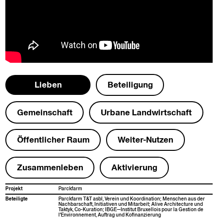
Lieben
Beteili­gung
Gemein­schaft
Urbane Land­wirtschaft
Öffentlich­er Raum
Weit­er-Nutzen
Zusam­men­leben
Aktivierung
Pro­jekt
Par­ck­farm
Beteiligte
Par­ck­farm T&T asbl, Vere­in und Koor­di­na­tion; Men­schen aus der
Nach­barschaft, Ini­tia­tiv­en und Mitar­beit; Alive Archi­tec­ture und
Tak­tyk, Co-Kura­tion; IBGE—Institut Brux­el­lois pour la Ges­tion de
l‘Environnement, Auf­trag und Kofinanzierung