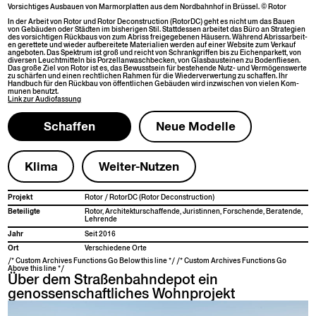
Vor­sichtiges Aus­bauen von Mar­mor­plat­ten aus dem Nord­bahn­hof in Brüs­sel. © Rotor
In der Arbeit von Rotor und Rotor Decon­struc­tion (RotorDC) geht es nicht um das Bauen
von Gebäu­den oder Städten im bish­eri­gen Stil. Stattdessen arbeit­et das Büro an Strate­gien
des vor­sichti­gen Rück­baus von zum Abriss freigegebe­nen Häusern. Während Abris­sar­beit­
en gerettete und wieder auf­bere­it­ete Mate­ri­alien wer­den auf ein­er Web­site zum Verkauf
ange­boten. Das Spek­trum ist groß und reicht von Schrankgrif­f­en bis zu Eichen­par­kett, von
diversen Leucht­mit­teln bis Porzel­lan­waschbeck­en, von Glas­bausteinen zu Boden­fliesen.
Das große Ziel von Rotor ist es, das Bewusst­sein für beste­hende Nutz- und Ver­mö­genswerte
zu schär­fen und einen rechtlichen Rah­men für die Wiederver­w­er­tung zu schaf­fen. Ihr
Hand­buch für den Rück­bau von öffentlichen Gebäu­den wird inzwis­chen von vie­len Kom­
munen benutzt.
Link zur
Audio­fas­sung
Schaf­fen
Neue Mod­elle
Kli­ma
Weit­er-Nutzen
Pro­jekt
Rotor / RotorDC (Rotor Deconstruction)
Beteiligte
Rotor, Architek­turschaf­fende, Juristin­nen, Forschende, Bera­tende,
Lehrende
Jahr
Seit 2016
Ort
Ver­schiedene Orte
/* Custom Archives Functions Go Below this line */ /* Custom Archives Functions Go
Above this line */
Über dem Straßenbahndepot ein
genossenschaftliches Wohnprojekt