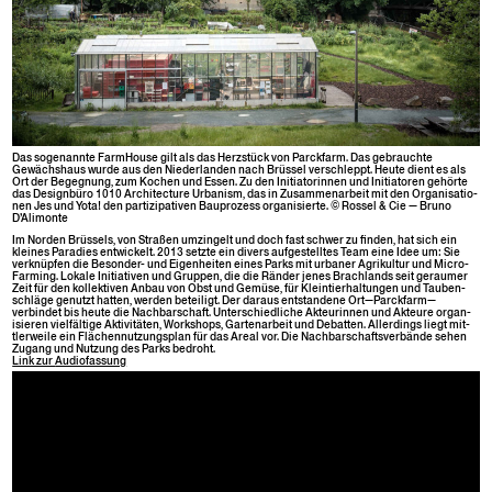
Das soge­nan­nte Farm­House gilt als das Herzstück von Par­ck­farm. Das gebrauchte
Gewächshaus wurde aus den Nieder­lan­den nach Brüs­sel ver­schleppt. Heute dient es als
Ort der Begeg­nung, zum Kochen und Essen. Zu den Ini­tia­torin­nen und Ini­tia­toren gehörte
das Design­büro 1010 Archi­tec­ture Urban­ism, das in Zusam­me­nar­beit mit den Organ­i­sa­tio­
nen Jes und Yota! den par­tizipa­tiv­en Bauprozess organ­isierte. © Rossel & Cie — Bruno
D’Alimonte
Im Nor­den Brüs­sels, von Straßen umzin­gelt und doch fast schw­er zu find­en, hat sich ein
kleines Paradies entwick­elt. 2013 set­zte ein divers aufgestelltes Team eine Idee um: Sie
verknüpfen die Beson­der- und Eigen­heit­en eines Parks mit urbaner Agrikul­tur und Micro-
Farm­ing. Lokale Ini­tia­tiv­en und Grup­pen, die die Rän­der jenes Brach­lands seit ger­aumer
Zeit für den kollek­tiv­en Anbau von Obst und Gemüse, für Klein­tier­hal­tun­gen und Tauben­
schläge genutzt hat­ten, wer­den beteiligt. Der daraus ent­standene Ort—Parckfarm—
verbindet bis heute die Nach­barschaft. Unter­schiedliche Akteurin­nen und Akteure organ­
isieren vielfältige Aktiv­itäten, Work­shops, Garte­nar­beit und Debat­ten. Allerd­ings liegt mit­
tler­weile ein Flächen­nutzungs­plan für das Are­al vor. Die Nach­barschaftsver­bände sehen
Zugang und Nutzung des Parks bedroht.
Link zur
Audio­fas­sung