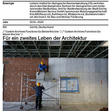
Beteiligte
Leib­niz-Insti­tut für ökol­o­gis­che Rau­men­twick­lung (I.R), vertreten
durch das Inter­diszi­plinäre Zen­trum für ökol­o­gis­chen und revi­tal­
isieren­den Stad­tum­bau; Amt für Stad­ten­twick­lung der Stadt Gör­litz;
Komm­Wohnen Ser­vice GmbH, kom­mu­nale Woh­nungs­ge­sellschaft;
KoLAB­O­Rac­ja e.V., Kühlhaus e.V., Wild­wuchs e.V., Bun­desmin­is­teri­
um des Innern, für Bau und Heimat, Förderung
Jahr
2018—2020
Ort
Gör­litz, Deutschland
/* Custom Archives Functions Go Below this line */ /* Custom Archives Functions Go
Above this line */
Für ein zweites Leben der Architektur