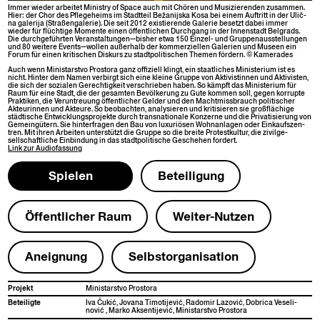
Immer wieder arbeit­et Min­istry of Space auch mit Chören und Musizieren­den zusam­men.
Hier: der Chor des Pflege­heims im Stadt­teil Bežani­js­ka Kosa bei einem Auftritt in der Ulič­
na galer­i­ja (Straßen­ga­lerie). Die seit 2012 existierende Galerie beset­zt dabei immer
wieder für flüchtige Momente einen öffentlichen Durch­gang in der Innen­stadt Bel­grads.
Die durchge­führten Veranstaltungen—bisher etwa 150 Einzel- und Grup­pe­nausstel­lun­gen
und 80 weit­ere Events—wollen außer­halb der kom­merziellen Gale­rien und Museen ein
Forum für einen kri­tis­chen Diskurs zu stadt­poli­tis­chen The­men fördern. © Kamerades
Auch wenn Min­istarst­vo Pros­to­ra ganz offiziell klingt, ein staatlich­es Min­is­teri­um ist es
nicht. Hin­ter dem Namen ver­birgt sich eine kleine Gruppe von Aktivistin­nen und Aktivis­ten,
die sich der sozialen Gerechtigkeit ver­schrieben haben. So kämpft das Min­is­teri­um für
Raum für eine Stadt, die der gesamten Bevölkerung zu Gute kom­men soll, gegen kor­rupte
Prak­tiken, die Verun­treu­ung öffentlich­er Gelder und den Macht­miss­brauch poli­tis­ch­er
Akteurin­nen und Akteure. So beobacht­en, analysieren und kri­tisieren sie großflächige
städtis­che Entwick­lung­spro­jek­te durch transna­tionale Konz­erne und die Pri­vatisierung von
Geme­ingütern. Sie hin­ter­fra­gen den Bau von lux­u­riösen Wohnan­la­gen oder Einkauf­szen­
tren. Mit ihren Arbeit­en unter­stützt die Gruppe so die bre­ite Protestkul­tur, die zivilge­
sellschaftliche Ein­bindung in das stadt­poli­tis­che Geschehen fordert.
Link zur
Audio­fas­sung
Spie­len
Beteili­gung
Öffentlich­er Raum
Weit­er-Nutzen
Aneig­nung
Selb­stor­gan­i­sa­tion
Pro­jekt
Min­istarst­vo Prostora
Beteiligte
Iva Čuk­ić, Jovana Tim­o­ti­je­vić, Radomir Lazović, Dobri­ca Veseli­
nović , Marko Aksen­ti­je­vić, Min­istarst­vo Prostora