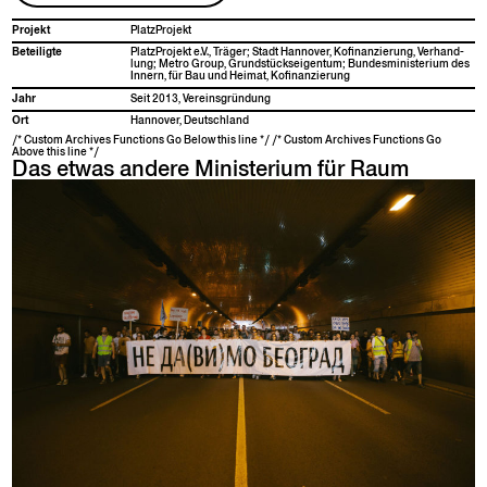
Pro­jekt
PlatzPro­jekt
Beteiligte
PlatzPro­jekt e.V., Träger; Stadt Han­nover, Kofi­nanzierung, Ver­hand­
lung; Metro Group, Grund­stück­seigen­tum; Bun­desmin­is­teri­um des
Innern, für Bau und Heimat, Kofinanzierung
Jahr
Seit 2013, Vereinsgründung
Ort
Han­nover, Deutschland
/* Custom Archives Functions Go Below this line */ /* Custom Archives Functions Go
Above this line */
Das etwas andere Ministerium für Raum