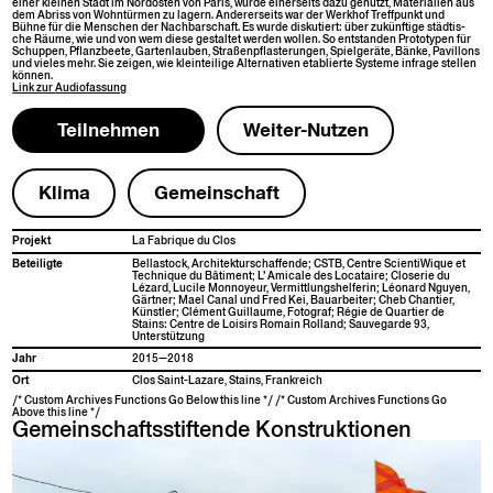
ein­er kleinen Stadt im Nor­dosten von Paris, wurde ein­er­seits dazu genutzt, Mate­ri­alien aus
dem Abriss von Wohn­tür­men zu lagern. Ander­er­seits war der Werk­hof Tre­ff­punkt und
Bühne für die Men­schen der Nach­barschaft. Es wurde disku­tiert: über zukün­ftige städtis­
che Räume, wie und von wem diese gestal­tet wer­den wollen. So ent­standen Pro­to­typen für
Schup­pen, Pflanzbeete, Garten­lauben, Straßenpflasterun­gen, Spiel­geräte, Bänke, Pavil­lons
und vieles mehr. Sie zeigen, wie klein­teilige Alter­na­tiv­en etablierte Sys­teme infrage stellen
können.
Link zur
Audio­fas­sung
Teil­nehmen
Weit­er-Nutzen
Kli­ma
Gemein­schaft
Pro­jekt
La Fab­rique du Clos
Beteiligte
Bel­la­s­tock, Architek­turschaf­fende; CSTB, Cen­tre Sci­en­ti­Wique et
Tech­nique du Bâtiment; L’ Ami­cale des Locataire; Closerie du
Lézard, Lucile Mon­noyeur, Ver­mit­tlung­shelferin; Léonard Nguyen,
Gärt­ner; Mael Canal und Fred Kei, Bauar­beit­er; Cheb Chantier,
Kün­stler; Clé­ment Guil­laume, Fotograf; Régie de Quarti­er de
Stains: Cen­tre de Loisirs Romain Rol­land; Sauve­g­arde 93,
Unterstützung
Jahr
2015—2018
Ort
Clos Saint-Lazare, Stains, Frankreich
/* Custom Archives Functions Go Below this line */ /* Custom Archives Functions Go
Above this line */
Gemeinschaftsstiftende Konstruktionen