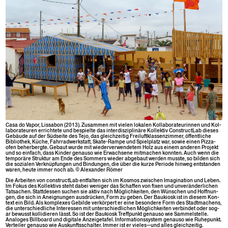
Casa do Vapor, Liss­abon (2013). Zusam­men mit vie­len lokalen Kol­lab­o­ra­teurin­nen und Kol­
lab­o­ra­teuren errichtete und bespielte das inter­diszi­plinäre Kollek­tiv Con­struct­Lab dieses
Gebäude auf der Süd­seite des Tejo, das gle­ichzeit­ig Freiluftk­lassen­z­im­mer, öffentliche
Bib­lio­thek, Küche, Fahrrad­w­erk­statt, Skate-Rampe und Spielplatz war, sowie einen Piz­za­
ofen beherbergte. Gebaut wurde mit wiederver­wen­de­tem Holz aus einem anderen Pro­jekt
und so ein­fach, dass Kinder genau­so wie Erwach­sene mit­machen kon­nten. Auch wenn die
tem­poräre Struk­tur am Ende des Som­mers wieder abge­baut wer­den musste, so bilden sich
die sozialen Verknüp­fun­gen und Bindun­gen, die über die kurze Peri­ode hin­weg ent­standen
waren, heute immer noch ab. © Alexan­der Römer
Die Arbeit­en von con­struct­Lab ent­fal­ten sich im Kos­mos zwis­chen Imag­i­na­tion und Leben.
Im Fokus des Kollek­tivs ste­ht dabei weniger das Schaf­fen von fix­en und unverän­der­lichen
Tat­sachen. Stattdessen suchen sie aktiv nach Möglichkeit­en, den Wün­schen und Hoff­nun­
gen, die sich in Aneig­nun­gen aus­drück­en, Form zu geben. Der Baukiosk ist in diesem Kon­
text ein Bild. Als kom­plex­es Gebilde verkör­pert er eine beson­dere Form des Stadt­machens,
die unter­schiedliche Inter­essen mit unter­schiedlichen Möglichkeit­en verbindet oder sog­
ar bewusst kol­li­dieren lässt. So ist der Baukiosk Tre­ff­punkt genau­so wie Sam­mel­stelle.
Analoges Bill­board und dig­i­tale Anzeigetafel. Infor­ma­tion­ssys­tem genau­so wie Ruhep­unkt.
Verteil­er genau­so wie Auskun­ftss­chal­ter. Immer ist er vieles—und alles gleichzeitig.