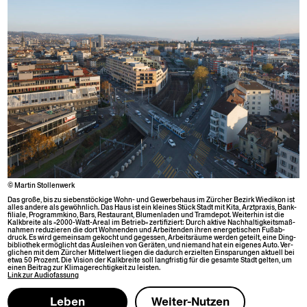
© Mar­tin Stollenwerk
Das große, bis zu sieben­stöck­ige Wohn- und Gewer­be­haus im Zürcher Bezirk Wiedikon ist
alles andere als gewöhn­lich. Das Haus ist ein kleines Stück Stadt mit Kita, Arzt­prax­is, Bank­
fil­iale, Pro­grammki­no, Bars, Restau­rant, Blu­men­laden und Tramde­pot. Weit­er­hin ist die
Kalk­bre­ite als »2000-Watt-Are­al im Betrieb« zer­ti­fiziert: Durch aktive Nach­haltigkeits­maß­
nah­men reduzieren die dort Wohnen­den und Arbei­t­en­den ihren ener­getis­chen Fußab­
druck. Es wird gemein­sam gekocht und gegessen, Arbeit­sräume wer­den geteilt, eine Ding­
bib­lio­thek ermöglicht das Auslei­hen von Geräten, und nie­mand hat ein eigenes Auto. Ver­
glichen mit dem Zürcher Mit­tel­w­ert liegen die dadurch erziel­ten Einsparun­gen aktuell bei
etwa 50 Prozent. Die Vision der Kalk­bre­ite soll langfristig für die gesamte Stadt gel­ten, um
einen Beitrag zur Klim­agerechtigkeit zu leisten.
Link zur
Audio­fas­sung
Leben
Weit­er-Nutzen