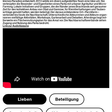
kleines Paradies entwick­elt. 2013 set­zte ein divers aufgestelltes Team eine Idee um: Sie
verknüpfen die Beson­der- und Eigen­heit­en eines Parks mit urbaner Agrikul­tur und Micro-
Farm­ing. Lokale Ini­tia­tiv­en und Grup­pen, die die Rän­der jenes Brach­lands seit ger­aumer
Zeit für den kollek­tiv­en Anbau von Obst und Gemüse, für Klein­tier­hal­tun­gen und Tauben­
schläge genutzt hat­ten, wer­den beteiligt. Der daraus ent­standene Ort—Parckfarm—
verbindet bis heute die Nach­barschaft. Unter­schiedliche Akteurin­nen und Akteure organ­
isieren vielfältige Aktiv­itäten, Work­shops, Garte­nar­beit und Debat­ten. Allerd­ings liegt mit­
tler­weile ein Flächen­nutzungs­plan für das Are­al vor. Die Nach­barschaftsver­bände sehen
Zugang und Nutzung des Parks bedroht.
Link zur
Audio­fas­sung
Lieben
Beteili­gung