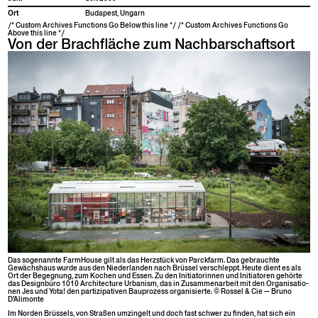
Ort
Budapest, Ungarn
/* Custom Archives Functions Go Below this line */ /* Custom Archives Functions Go
Above this line */
Von der Brachfläche zum Nachbarschaftsort
Das soge­nan­nte Farm­House gilt als das Herzstück von Par­ck­farm. Das gebrauchte
Gewächshaus wurde aus den Nieder­lan­den nach Brüs­sel ver­schleppt. Heute dient es als
Ort der Begeg­nung, zum Kochen und Essen. Zu den Ini­tia­torin­nen und Ini­tia­toren gehörte
das Design­büro 1010 Archi­tec­ture Urban­ism, das in Zusam­me­nar­beit mit den Organ­i­sa­tio­
nen Jes und Yota! den par­tizipa­tiv­en Bauprozess organ­isierte. © Rossel & Cie — Bruno
D’Alimonte
Im Nor­den Brüs­sels, von Straßen umzin­gelt und doch fast schw­er zu find­en, hat sich ein