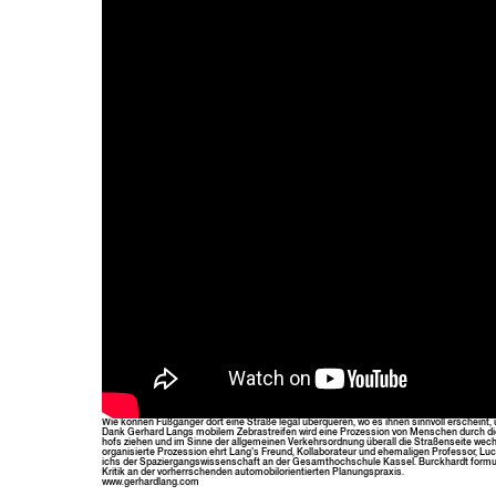
Wie kön­nen Fußgänger dort eine Straße legal über­queren, wo es ihnen sin­nvoll erscheint,
Dank Ger­hard Langs mobilem Zebras­treifen wird eine Prozes­sion von Men­schen durch di
hofs ziehen und im Sinne der all­ge­meinen Verkehrsor­d­nung über­all die Straßen­seite wec
organ­isierte Prozes­sion ehrt Lang’s Fre­und, Kol­lab­o­ra­teur und ehe­ma­li­gen Pro­fes­sor,
ichs der Spazier­gangswis­senschaft an der Gesamthochschule Kas­sel. Bur­ck­hardt for­mu
Kri­tik an der vorherrschen­den auto­mo­bilo­ri­en­tierten Planungspraxis.
www.gerhardlang.com