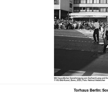
Mit fre­undlich­er Genehmi­gung von Ger­hard Lang und Gal
© VG Bild-Kun­st, Bonn, 2020, Foto: Hel­mut Aebischer
Torhaus Berlin: 