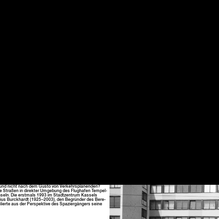
 und nicht nach dem Gus­to von Verkehrs­pla­nen­den?
e Straßen in direk­ter Umge­bung des Flughafen Tem­pel­
h­seln. Die erst­mals 1993 im Stadtzen­trum Kas­sels
 Lucius Bur­ck­hardt (1925–2003), den Begrün­der des Bere­
lierte aus der Per­spek­tive des Spaziergängers seine