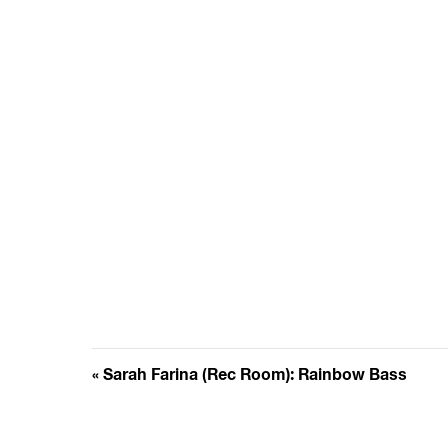
Veranstaltung
«
Sarah Farina (Rec Room): Rainbow Bass
Navigation