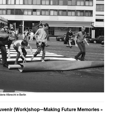
erie Albrecht in Berlin
Souvenir (Work)shop—Making Future Memories
»