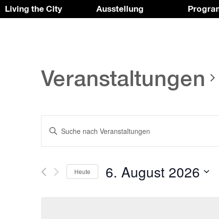
Living the City
Ausstellung
Progr
Skip
To
to
the
the
top
content
↑
Veranstaltungen
Veranstaltungen
Bitte
Suche
Schlüsselwort
und
eingeben.
Ansichten,
Suche
nach
Navigation
Veranstaltungen
Schlüsselwort.
6. August 2026
Heute
Datum
wählen.