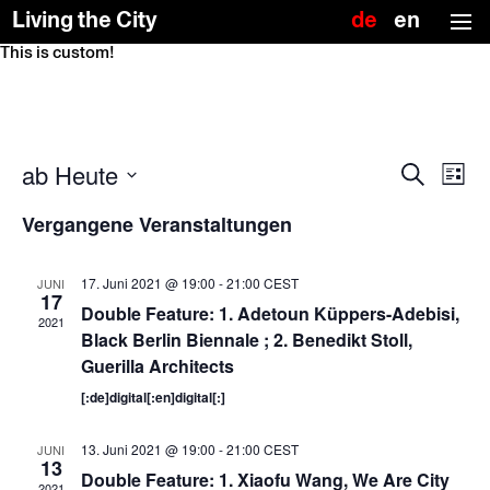
Deutsch
Englis
Living the City
(US)
This is custom!
Skip
To
to
the
the
top
content
↑
Veranstaltu
Verans
ab Heute
Suche
Ansich
Suche
List
Naviga
und
Datum
wählen.
Ansichten,
Vergangene Veranstaltungen
Navigation
17. Juni 2021 @ 19:00
-
21:00
CEST
JUNI
17
Double Feature: 1. Adetoun Küppers-Adebisi,
2021
Black Berlin Biennale ; 2. Benedikt Stoll,
Guerilla Architects
[:de]digital[:en]digital[:]
13. Juni 2021 @ 19:00
-
21:00
CEST
JUNI
13
Double Feature: 1. Xiaofu Wang, We Are City
2021